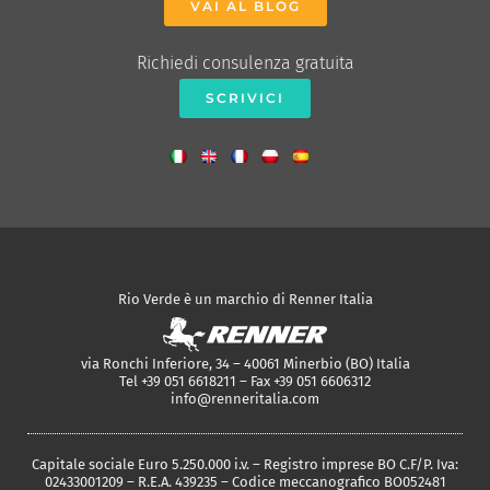
VAI AL BLOG
Richiedi consulenza gratuita
SCRIVICI
Rio Verde è un marchio di Renner Italia
via Ronchi Inferiore, 34 – 40061 Minerbio (BO) Italia
Tel +39 051 6618211 – Fax +39 051 6606312
info@renneritalia.com
Capitale sociale Euro 5.250.000 i.v. – Registro imprese BO C.F/P. Iva:
02433001209 – R.E.A. 439235 – Codice meccanografico BO052481