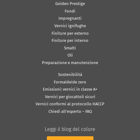
Golden Prestige
Fondi
Impregnanti
Vernici ignifughe
Finiture per esterno
Finiture per interno
Smalti
Oli
Preparazione e manutenzione
Sostenibilità
Formaldeide zero
Emissioni: vernici in classe A+
Vernici per giocattoli sicuri
Vernici conformi al protocollo HACCP
Chiedi all’esperto – FAQ
Leggi il blog del colore