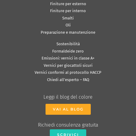
Finiture per esterno
Finiture per interno
Smalti
Oli
Preparazione e manutenzione
Sostenibilità
Formaldeide zero
Emissioni: vernici in classe A+
Vernici per giocattoli sicuri
Vernici conformi al protocollo HACCP
Chiedi all’esperto – FAQ
Leggi il blog del colore
VAI AL BLOG
Richiedi consulenza gratuita
SCRIVICI