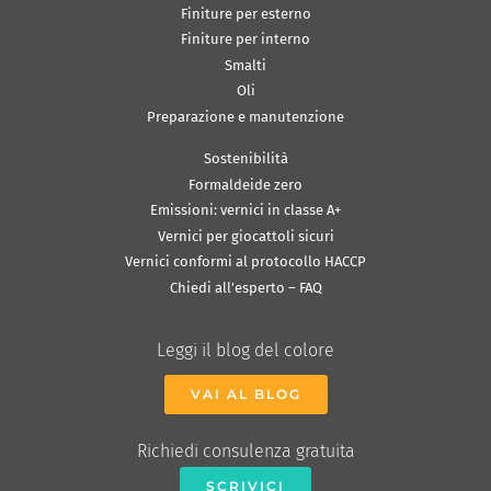
Finiture per esterno
Finiture per interno
Smalti
Oli
Preparazione e manutenzione
Sostenibilità
Formaldeide zero
Emissioni: vernici in classe A+
Vernici per giocattoli sicuri
Vernici conformi al protocollo HACCP
Chiedi all’esperto – FAQ
Leggi il blog del colore
VAI AL BLOG
Richiedi consulenza gratuita
SCRIVICI