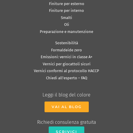
Finiture per esterno
Finiture per interno
Smalti
Oli
Preparazione e manutenzione
Sostenibilità
Formaldeide zero
Emissioni: vernici in classe A+
Vernici per giocattoli sicuri
Vernici conformi al protocollo HACCP
Chiedi all’esperto – FAQ
Leggi il blog del colore
VAI AL BLOG
Richiedi consulenza gratuita
SCRIVICI