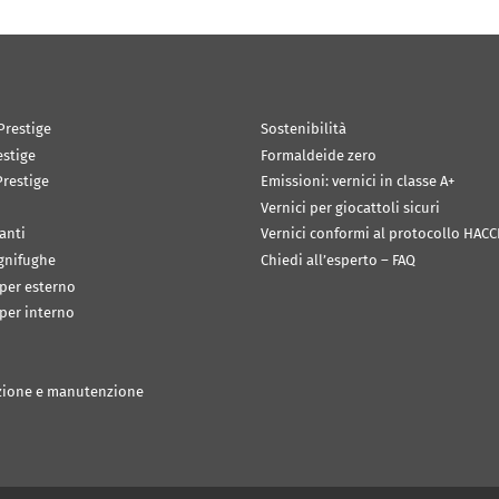
Prestige
Sostenibilità
estige
Formaldeide zero
restige
Emissioni: vernici in classe A+
Vernici per giocattoli sicuri
anti
Vernici conformi al protocollo HACC
ignifughe
Chiedi all’esperto – FAQ
 per esterno
 per interno
zione e manutenzione