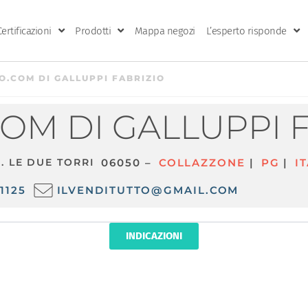
Certificazioni
Prodotti
Mappa negozi
L’esperto risponde
O.COM DI GALLUPPI FABRIZIO
COM DI GALLUPPI 
C. LE DUE TORRI
06050 –
COLLAZZONE
|
PG
|
I
1125
ILVENDITUTTO@GMAIL.COM
INDICAZIONI