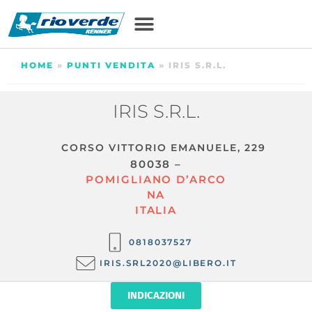
HOME
»
PUNTI VENDITA
»
IRIS S.R.L.
IRIS S.R.L.
CORSO VITTORIO EMANUELE, 229
80038 –
POMIGLIANO D’ARCO
NA
ITALIA
0818037527
IRIS.SRL2020@LIBERO.IT
INDICAZIONI