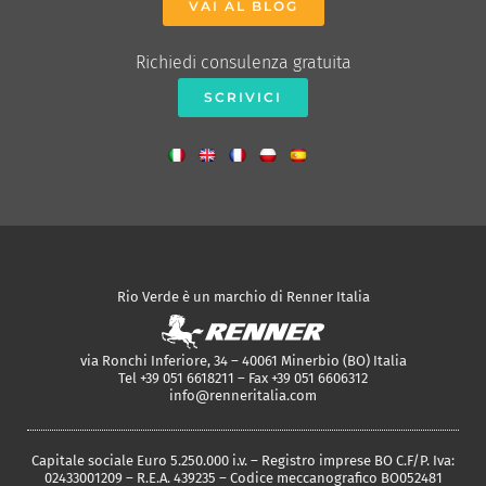
VAI AL BLOG
Richiedi consulenza gratuita
SCRIVICI
Rio Verde è un marchio di Renner Italia
via Ronchi Inferiore, 34 – 40061 Minerbio (BO) Italia
Tel +39 051 6618211 – Fax +39 051 6606312
info@renneritalia.com
Capitale sociale Euro 5.250.000 i.v. – Registro imprese BO C.F/P. Iva:
02433001209 – R.E.A. 439235 – Codice meccanografico BO052481