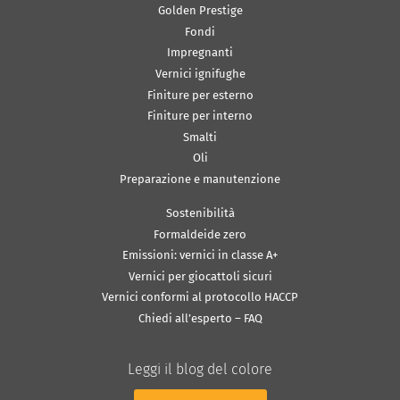
Golden Prestige
Fondi
Impregnanti
Vernici ignifughe
Finiture per esterno
Finiture per interno
Smalti
Oli
Preparazione e manutenzione
Sostenibilità
Formaldeide zero
Emissioni: vernici in classe A+
Vernici per giocattoli sicuri
Vernici conformi al protocollo HACCP
Chiedi all’esperto – FAQ
Leggi il blog del colore