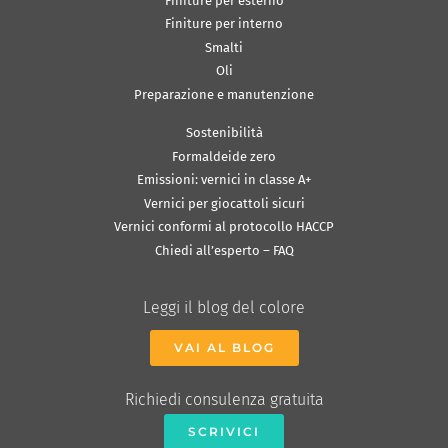
Finiture per esterno
Finiture per interno
Smalti
Oli
Preparazione e manutenzione
Sostenibilità
Formaldeide zero
Emissioni: vernici in classe A+
Vernici per giocattoli sicuri
Vernici conformi al protocollo HACCP
Chiedi all’esperto – FAQ
Leggi il blog del colore
VAI AL BLOG
Richiedi consulenza gratuita
SCRIVICI