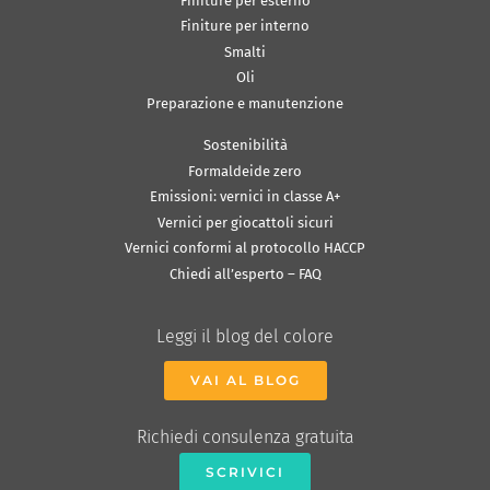
Finiture per esterno
Finiture per interno
Smalti
Oli
Preparazione e manutenzione
Sostenibilità
Formaldeide zero
Emissioni: vernici in classe A+
Vernici per giocattoli sicuri
Vernici conformi al protocollo HACCP
Chiedi all’esperto – FAQ
Leggi il blog del colore
VAI AL BLOG
Richiedi consulenza gratuita
SCRIVICI