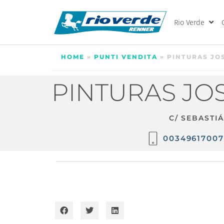
Rio Verde
HOME
»
PUNTI VENDITA
»
PINTURAS JOS
PINTURAS JOS
C/ SEBASTI
00349617007