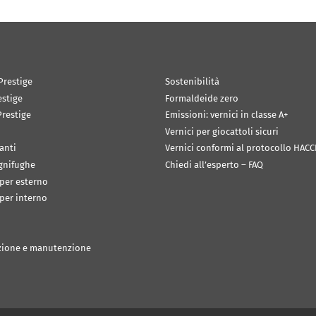
Prestige
Sostenibilità
estige
Formaldeide zero
restige
Emissioni: vernici in classe A+
Vernici per giocattoli sicuri
anti
Vernici conformi al protocollo HACC
ignifughe
Chiedi all’esperto – FAQ
 per esterno
 per interno
zione e manutenzione