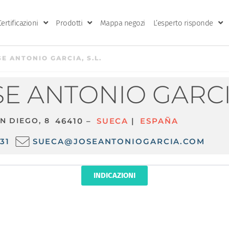
Certificazioni
Prodotti
Mappa negozi
L’esperto risponde
E ANTONIO GARCIA, S.L.
E ANTONIO GARCIA
ÁN DIEGO, 8
46410 –
SUECA
|
ESPAÑA
31
SUECA@JOSEANTONIOGARCIA.COM
INDICAZIONI