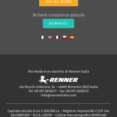
VAI AL BLOG
Richiedi consulenza gratuita
SCRIVICI
Rio Verde è un marchio di Renner Italia
via Ronchi Inferiore, 34 – 40061 Minerbio (BO) Italia
Tel +39 051 6618211 – Fax +39 051 6606312
info@renneritalia.com
Capitale sociale Euro 5.250.000 i.v. – Registro imprese BO C.F/P. Iva:
02433001209 – R.E.A. 439235 – Codice meccanografico BO052481