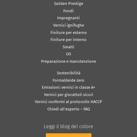
Golden Prestige
Fondi
Impregnanti
Vernici ignifughe
Finiture per esterno
Finiture per interno
Smalti
Oli
Preparazione e manutenzione
Sostenibilità
Formaldeide zero
Emissioni: vernici in classe A+
Vernici per giocattoli sicuri
Vernici conformi al protocollo HACCP
Chiedi all’esperto – FAQ
Leggi il blog del colore