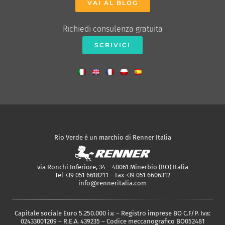
VAI AL BLOG
Richiedi consulenza gratuita
SCRIVICI
Rio Verde è un marchio di Renner Italia
via Ronchi Inferiore, 34 – 40061 Minerbio (BO) Italia
Tel +39 051 6618211 – Fax +39 051 6606312
info@renneritalia.com
Capitale sociale Euro 5.250.000 i.v. – Registro imprese BO C.F/P. Iva:
02433001209 – R.E.A. 439235 – Codice meccanografico BO052481