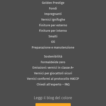
Golden Prestige
Fondi
Impregnanti
Vernici ignifughe
Finiture per esterno
Finiture per interno
Smalti
Oli
Preparazione e manutenzione
Sostenibilità
Formaldeide zero
Emissioni: vernici in classe A+
Vernici per giocattoli sicuri
Vernici conformi al protocollo HACCP
Chiedi all’esperto – FAQ
Leggi il blog del colore