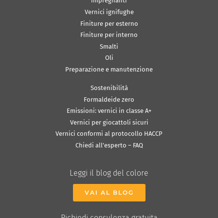
Impregnanti
Vernici ignifughe
Finiture per esterno
Finiture per interno
Smalti
Oli
Preparazione e manutenzione
Sostenibilità
Formaldeide zero
Emissioni: vernici in classe A+
Vernici per giocattoli sicuri
Vernici conformi al protocollo HACCP
Chiedi all’esperto – FAQ
Leggi il blog del colore
VAI AL BLOG
Richiedi consulenza gratuita