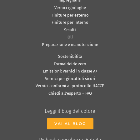
Impregnanti
Vernici ignifughe
Finiture per esterno
Finiture per interno
Smalti
Oli
Preparazione e manutenzione
Sostenibilità
Formaldeide zero
Emissioni: vernici in classe A+
Vernici per giocattoli sicuri
Vernici conformi al protocollo HACCP
Chiedi all’esperto – FAQ
Leggi il blog del colore
VAI AL BLOG
Richiedi consulenza gratuita