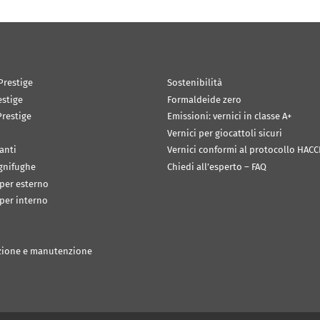
Prestige
Sostenibilità
estige
Formaldeide zero
restige
Emissioni: vernici in classe A+
Vernici per giocattoli sicuri
anti
Vernici conformi al protocollo HACC
ignifughe
Chiedi all’esperto – FAQ
 per esterno
 per interno
zione e manutenzione