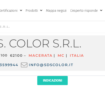
Certificazioni
Prodotti
Mappa negozi
L’esperto risponde
S.R.L.
S. COLOR S.R.L.
 100
62100 –
MACERATA
|
MC
|
ITALIA
3599944
INFO@SDSCOLOR.IT
INDICAZIONI