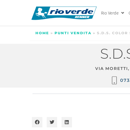
Rio Verde
HOME
»
PUNTI VENDITA
»
S.D.S. COLOR 
S.D.
VIA MORETTI,
073