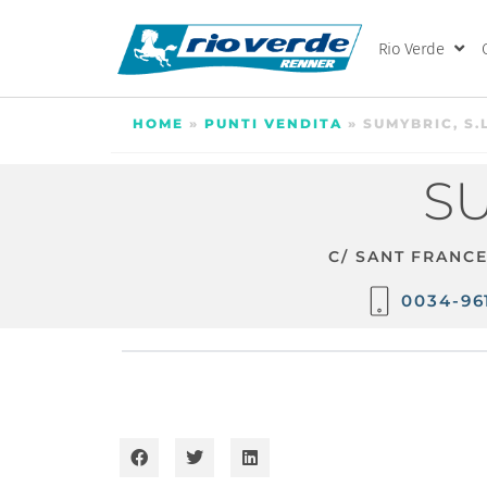
Rio Verde
HOME
»
PUNTI VENDITA
»
SUMYBRIC, S.L
SU
C/ SANT FRANCE
0034-96