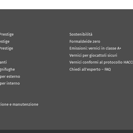
Prestige
Sostenibilità
estige
Formaldeide zero
restige
Emissioni: vernici in classe A+
Vernici per giocattoli sicuri
anti
Vernici conformi al protocollo HACC
ignifughe
Chiedi all’esperto – FAQ
 per esterno
 per interno
zione e manutenzione