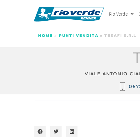
Rio Verde
HOME
»
PUNTI VENDITA
»
TESAFI S.R.L
VIALE ANTONIO CIA
067