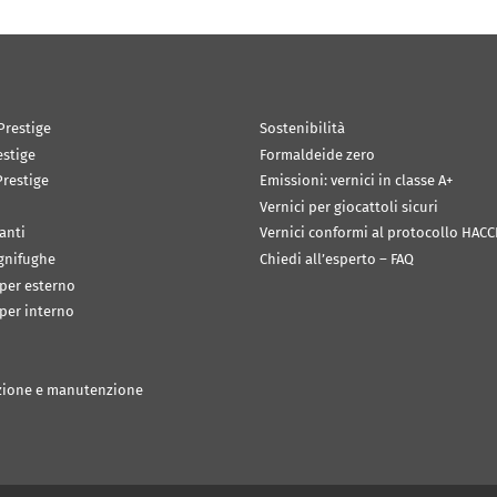
Prestige
Sostenibilità
estige
Formaldeide zero
restige
Emissioni: vernici in classe A+
Vernici per giocattoli sicuri
anti
Vernici conformi al protocollo HACC
ignifughe
Chiedi all’esperto – FAQ
 per esterno
 per interno
zione e manutenzione