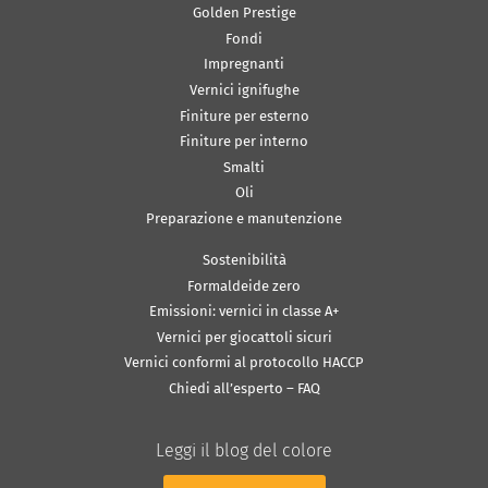
Golden Prestige
Fondi
Impregnanti
Vernici ignifughe
Finiture per esterno
Finiture per interno
Smalti
Oli
Preparazione e manutenzione
Sostenibilità
Formaldeide zero
Emissioni: vernici in classe A+
Vernici per giocattoli sicuri
Vernici conformi al protocollo HACCP
Chiedi all’esperto – FAQ
Leggi il blog del colore