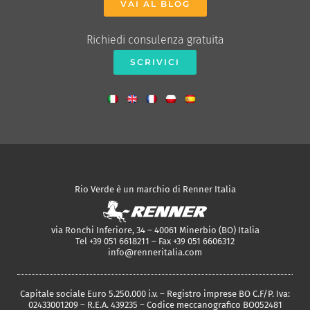
VAI AL BLOG
Richiedi consulenza gratuita
SCRIVICI
Rio Verde è un marchio di Renner Italia
via Ronchi Inferiore, 34 – 40061 Minerbio (BO) Italia
Tel +39 051 6618211 – Fax +39 051 6606312
info@renneritalia.com
Capitale sociale Euro 5.250.000 i.v. – Registro imprese BO C.F/P. Iva:
02433001209 – R.E.A. 439235 – Codice meccanografico BO052481