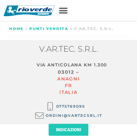
HOME
»
PUNTI VENDITA
»
V.AR.TEC. S.R.L.
V.AR.TEC. S.R.L.
VIA ANTICOLANA KM 1.300
03012 –
ANAGNI
FR
ITALIA
0775769095
ORDINI@VARTECSRL.IT
INDICAZIONI