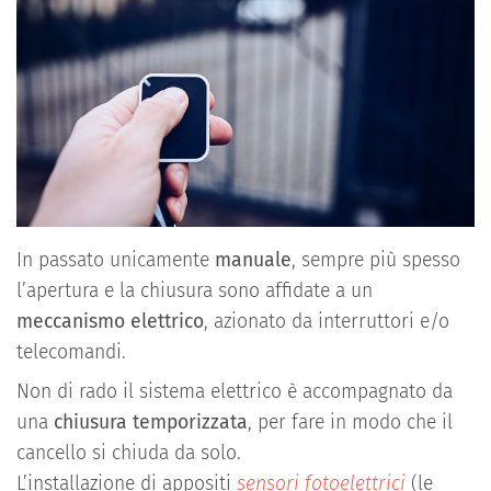
In passato unicamente
manuale
, sempre più spesso
l’apertura e la chiusura sono affidate a un
meccanismo elettrico
, azionato da interruttori e/o
telecomandi.
Non di rado il sistema elettrico è accompagnato da
una
chiusura temporizzata
, per fare in modo che il
cancello si chiuda da solo.
L’installazione di appositi
sensori fotoelettrici
(le