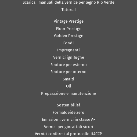
Scarica i manuali della vernice per legno Rio Verde
Tutorial
Vintage Prestige
Floor Prestige
Golden Prestige
Fondi
Impregnanti
Vernici ignifughe
Finiture per esterno
Finiture per interno
Smalti
Oli
Preparazione e manutenzione
Sostenibilità
Formaldeide zero
Emissioni: vernici in classe A+
Vernici per giocattoli sicuri
Vernici conformi al protocollo HACCP