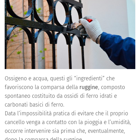
Ossigeno e acqua, questi gli “ingredienti” che
favoriscono la comparsa della
ruggine
, composto
spontaneo costituito da ossidi di ferro idrati e
carbonati basici di ferro.
Data l’impossibilità pratica di evitare che il proprio
cancello venga a contatto con la pioggia e l’umidità,
occorre intervenire sia prima che, eventualmente,
dopo la comparsa della ruggine.