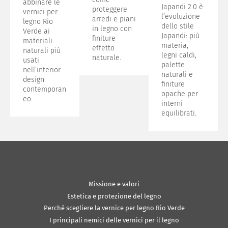
abbinare le
Japandi 2.0 è
proteggere
vernici per
l’evoluzione
arredi e piani
legno Rio
dello stile
in legno con
Verde ai
Japandi: più
finiture
materiali
materia,
effetto
naturali più
legni caldi,
naturale.
usati
palette
nell’interior
naturali e
design
finiture
contemporan
opache per
eo.
interni
equilibrati.
Missione e valori
Estetica e protezione del legno
Perché scegliere la vernice per legno Rio Verde
I principali nemici delle vernici per il legno