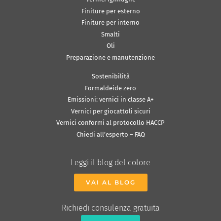
Finiture per esterno
Finiture per interno
Smalti
Oli
Preparazione e manutenzione
Sostenibilità
Formaldeide zero
Emissioni: vernici in classe A+
Vernici per giocattoli sicuri
Vernici conformi al protocollo HACCP
Chiedi all’esperto – FAQ
Leggi il blog del colore
VAI AL BLOG
Richiedi consulenza gratuita