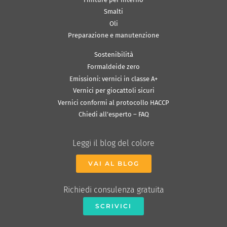
Smalti
Oli
Preparazione e manutenzione
Sostenibilità
Formaldeide zero
Emissioni: vernici in classe A+
Vernici per giocattoli sicuri
Vernici conformi al protocollo HACCP
Chiedi all’esperto – FAQ
Leggi il blog del colore
VAI AL BLOG
Richiedi consulenza gratuita
SCRIVICI