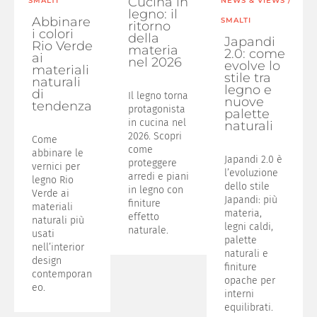
Cucina in
SMALTI
NEWS & VIEWS
/
legno: il
Abbinare
SMALTI
ritorno
i colori
della
Japandi
Rio Verde
materia
2.0: come
ai
nel 2026
evolve lo
materiali
stile tra
naturali
legno e
di
Il legno torna
nuove
tendenza
protagonista
palette
in cucina nel
naturali
2026. Scopri
Come
come
abbinare le
Japandi 2.0 è
proteggere
vernici per
l’evoluzione
arredi e piani
legno Rio
dello stile
in legno con
Verde ai
Japandi: più
finiture
materiali
materia,
effetto
naturali più
legni caldi,
naturale.
usati
palette
nell’interior
naturali e
design
finiture
contemporan
opache per
eo.
interni
equilibrati.