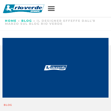
HOME
»
BLOG
»
IL DESIGNER EFFEFFE DALL’8
MARZO SUL BLOG RIO VERDE
BLOG