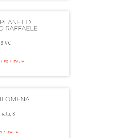
PLANET DI
O RAFFAELE
 89/C
/
FG
/
ITALIA
FILOMENA
iata, 8
G
/
ITALIA