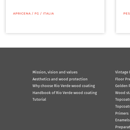
APRICENA
/
FG
/
ITALIA
PES
Mission, vision and values
Vintage 
Aesthetics and wood protection
Floor Pr
Why choose Rio Verde wood coating
Golden P
Handbook of Rio Verde wood coating
Wood st
Tutorial
Topcoats
Topcoats
Primers
Enamels
Prepara