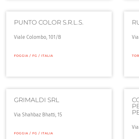
PUNTO COLOR S.R.L.S.
R
Viale Colombo, 101/B
Via
FOGGIA
/
FG
/
ITALIA
TO
GRIMALDI SRL
C
P
P
Via Shahbaz Bhatti, 15
Via
FOGGIA
/
FG
/
ITALIA