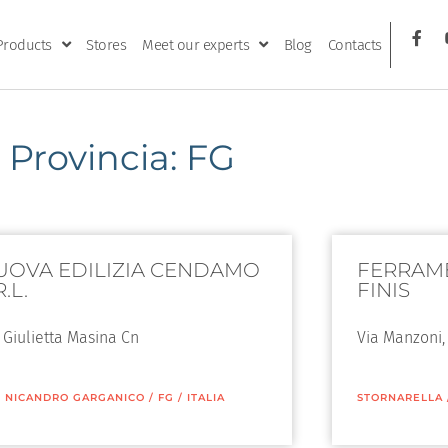
Products
Stores
Meet our experts
Blog
Contacts
Provincia: FG
UOVA EDILIZIA CENDAMO
FERRAME
R.L.
FINIS
 Giulietta Masina Cn
Via Manzoni,
 NICANDRO GARGANICO
/
FG
/
ITALIA
STORNARELLA