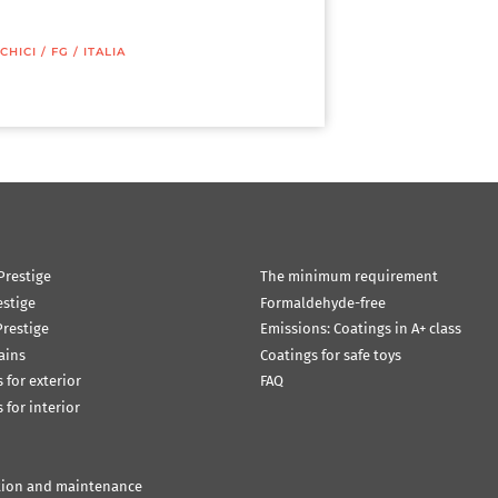
CHICI
/
FG
/
ITALIA
Prestige
The minimum requirement
estige
Formaldehyde-free
restige
Emissions: Coatings in A+ class
ains
Coatings for safe toys
 for exterior
FAQ
 for interior
tion and maintenance