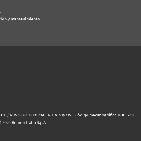
s
ción y mantenimiento
O C.F / P. IVA: 02433001209 – R.E.A. 439235 – Código mecanográfico BO052481
 2026 Renner Italia S.p.A