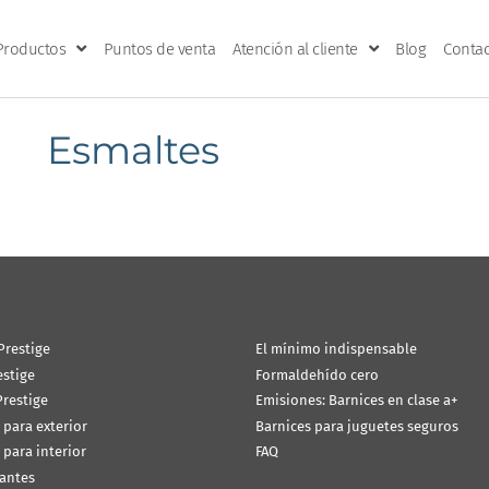
Productos
Puntos de venta
Atención al cliente
Blog
Contac
Esmaltes
Prestige
El mínimo indispensable
estige
Formaldehído cero
restige
Emisiones: Barnices en clase a+
 para exterior
Barnices para juguetes seguros
 para interior
FAQ
antes