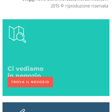
2015 © riproduzione riservata
Ci vediamo
TROVA IL NEGOZIO
in negozio