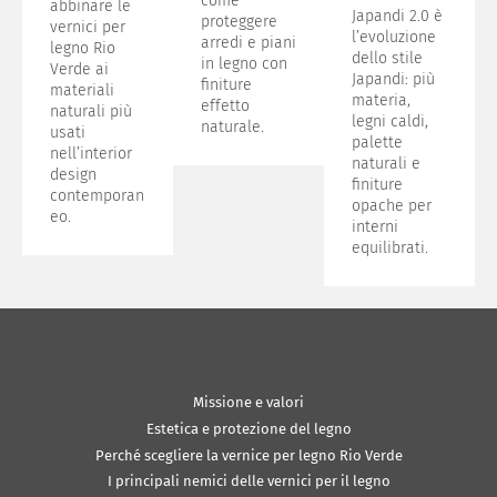
come
abbinare le
Japandi 2.0 è
proteggere
vernici per
l’evoluzione
arredi e piani
legno Rio
dello stile
in legno con
Verde ai
Japandi: più
finiture
materiali
materia,
effetto
naturali più
legni caldi,
naturale.
usati
palette
nell’interior
naturali e
design
finiture
contemporan
opache per
eo.
interni
equilibrati.
Missione e valori
Estetica e protezione del legno
Perché scegliere la vernice per legno Rio Verde
I principali nemici delle vernici per il legno