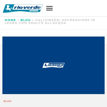
HOME
»
BLOG
»
HALLOWEEN: DECORAZIONE IN
LEGNO CON SMALTO ALL’ACQUA
BLOG