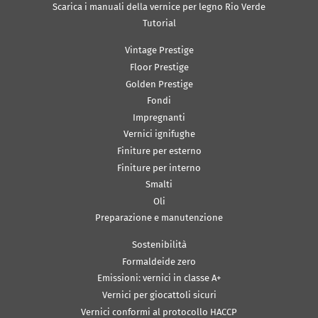
Scarica i manuali della vernice per legno Rio Verde
Tutorial
Vintage Prestige
Floor Prestige
Golden Prestige
Fondi
Impregnanti
Vernici ignifughe
Finiture per esterno
Finiture per interno
Smalti
Oli
Preparazione e manutenzione
Sostenibilità
Formaldeide zero
Emissioni: vernici in classe A+
Vernici per giocattoli sicuri
Vernici conformi al protocollo HACCP