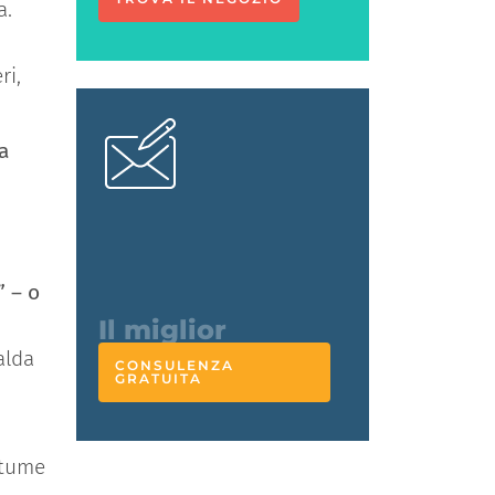
a.
ri,
a
L'esperto
risponde
” – o
alda
CONSULENZA
GRATUITA
ostume