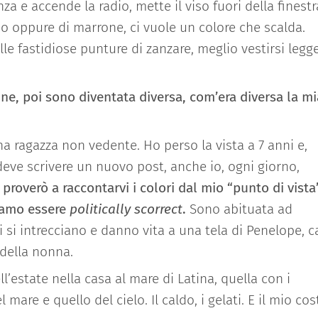
za e accende la radio, mette il viso fuori della finestr
sso oppure di marrone, ci vuole un colore che scalda.
lle fastidiose punture di zanzare,
meglio
vestirsi legge
ne, poi sono diventata diversa, com’era diversa la mi
a ragazza non vedente. Ho perso la vista a 7 anni e,
deve scrivere un nuovo
post
,
anche io
, ogni giorno,
proverò a raccontarvi i colori dal mio “punto di vista
liamo essere
politically scorrect
.
Sono abituata ad
di si intrecciano
e danno vi
ta a una tela di Penelope, c
 della nonna.
ll’estate nella casa al mare di Latina, quella con i
 mare e quello del cielo. Il caldo, i gelati. E il mio c