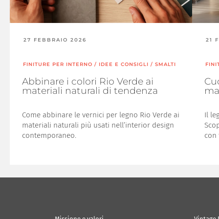
27 FEBBRAIO 2026
21 
FINITURE PER INTERNO
/
IDEE E CONSIGLI
/
SMALTI
FIN
Abbinare i colori Rio Verde ai
Cuc
materiali naturali di tendenza
mat
Come abbinare le vernici per legno Rio Verde ai
Il l
materiali naturali più usati nell’interior design
Scop
contemporaneo.
con 
Missione e valori
Vintage 