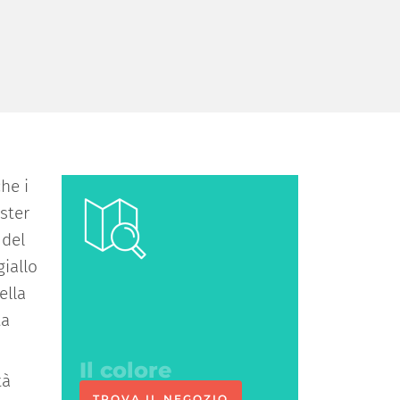
che i
oster
 del
giallo
ella
Ci vediamo
ta
in negozio
tà
TROVA IL NEGOZIO