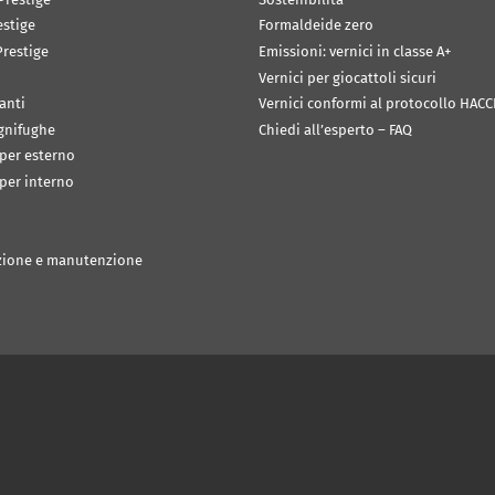
estige
Formaldeide zero
restige
Emissioni: vernici in classe A+
Vernici per giocattoli sicuri
anti
Vernici conformi al protocollo HACC
ignifughe
Chiedi all’esperto – FAQ
 per esterno
 per interno
zione e manutenzione