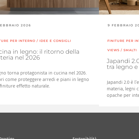
FEBBRAIO 2026
9 FEBBRAIO 2
ITURE PER INTERNO
/
IDEE E CONSIGLI
FINITURE PER I
ina in legno: il ritorno della
VIEWS
/
SMALTI
eria nel 2026
Japandi 2.0
tra legno e
egno torna protagonista in cucina nel 2026.
ri come proteggere arredi e piani in legno
Japandi 2.0 è l’
finiture effetto naturale.
materia, legni c
opache per inter
Prestige
Sostenibilità