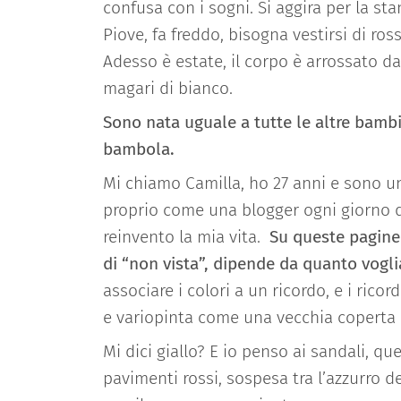
confusa con i sogni. Si aggira per la stan
Piove, fa freddo, bisogna vestirsi di ro
Adesso è estate, il corpo è arrossato da
magari di bianco.
Sono nata uguale a tutte le altre bambi
bambola.
Mi chiamo Camilla, ho 27 anni e sono un
proprio come un
a blogger
ogni giorno 
reinvento la mia vita
.
Su queste pagine 
di “non vista”, dipende da quanto vog
associare i colori a un ricordo, e i ricor
e variopinta come una vecchia coperta
Mi dici giallo? E io penso ai sandali, que
pavimenti rossi, sospesa tra l’azzurro del