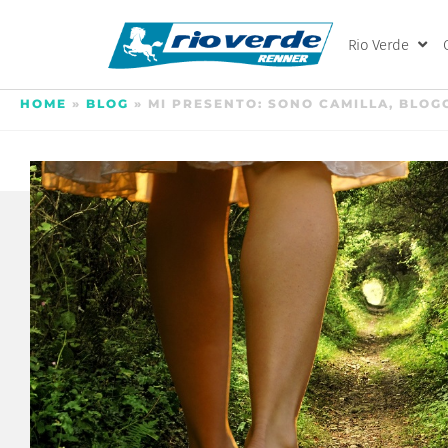
Rio Verde
HOME
»
BLOG
»
MI PRESENTO: SONO CAMILLA, BLO