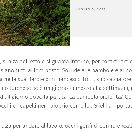
LUGLIO 3, 2019
 si alza del letto e si guarda intorno, per controllare 
i siano tutti al loro posto. Sorride alle bambole e ai p
a nella sua Barbie o
in Francesco Totti, suo
calciatore
a o turchese se è un giorno in mezzo alla settimana,
ì, il giorno dopo la partita. La bambola preferita? Qu
occhi e i capelli neri, proprio come lei. Gliel’ha riporta
 alza per andare a
l lavoro, occhi gonfi di sonno e real