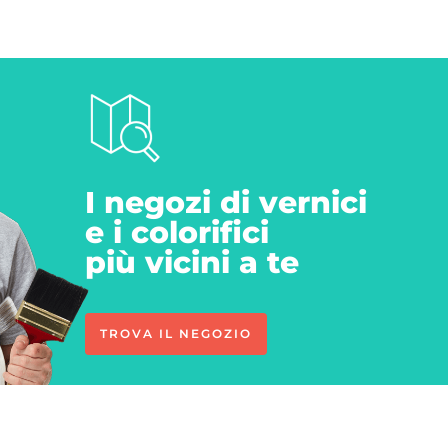
I negozi di vernici
e i colorifici
più vicini a te
TROVA IL NEGOZIO