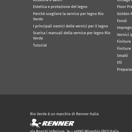
Estetica e protezione del legno
Floor Pr
Perché scegliere la vernice per legno Rio
Golden P
Verde
Fondi
I principali nemici delle vernici per il legno
Impregn
Scarica i manuali della vernice per legno Rio
Vernici 
Verde
Finiture
Tutorial
Finiture
Smalti
Oli
Prepara
Rio Verde è un marchio di Renner Italia
via Ronchi Inferiore, 34 – 40061 Minerbio (BO) Italia