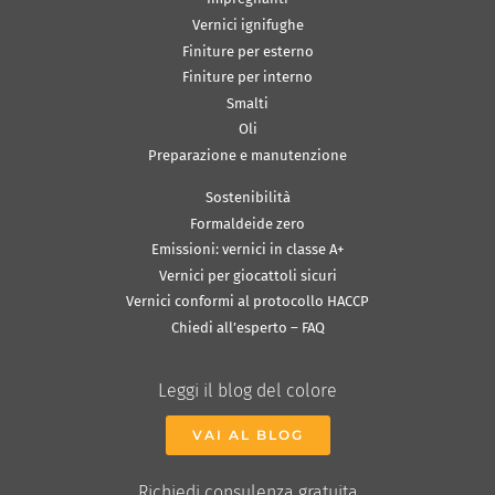
Vernici ignifughe
Finiture per esterno
Finiture per interno
Smalti
Oli
Preparazione e manutenzione
Sostenibilità
Formaldeide zero
Emissioni: vernici in classe A+
Vernici per giocattoli sicuri
Vernici conformi al protocollo HACCP
Chiedi all’esperto – FAQ
Leggi il blog del colore
VAI AL BLOG
Richiedi consulenza gratuita