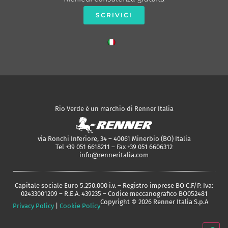
SCRIVICI
Rio Verde è un marchio di Renner Italia
via Ronchi Inferiore, 34 – 40061 Minerbio (BO) Italia
Tel +39 051 6618211 – Fax +39 051 6606312
info@renneritalia.com
Capitale sociale Euro 5.250.000 i.v. – Registro imprese BO C.F/P. Iva:
02433001209 – R.E.A. 439235 – Codice meccanografico BO052481
Copyright © 2026 Renner Italia S.p.A
Privacy Policy
|
Cookie Policy