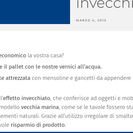
invecch
MARZO 4, 2015
 economico
la vostra casa?
e il
pallet con le nostre vernici all’acqua.
te attrezzata
con mensoline e gancetti da appendere 
l’
effetto invecchiato
, che conferisce ad oggetti e mobi
 modello
vecchia marina
, come se le tavole fossero st
ementi naturali. Grazie all’utilizzo irregolare di smalto
evole
risparmio di prodotto
.