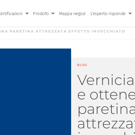
Certificazioni
Prodotti
Mappa negozi
L’esperto risponde
 UNA PARETINA ATTREZZATA EFFETTO INVECCHIATO
BLOG
Verniciar
e otten
paretin
attrezza