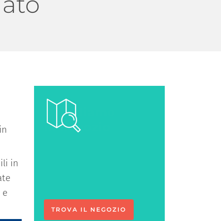
iato
in
li in
Ci vediamo
ate
in negozio
 e
TROVA IL NEGOZIO