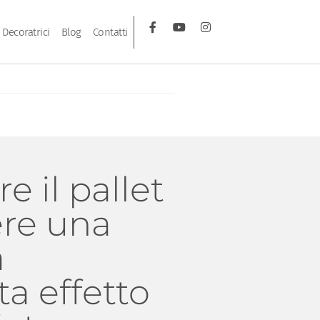
Decoratrici
Blog
Contatti
e il pallet
ere una
a
ta effetto