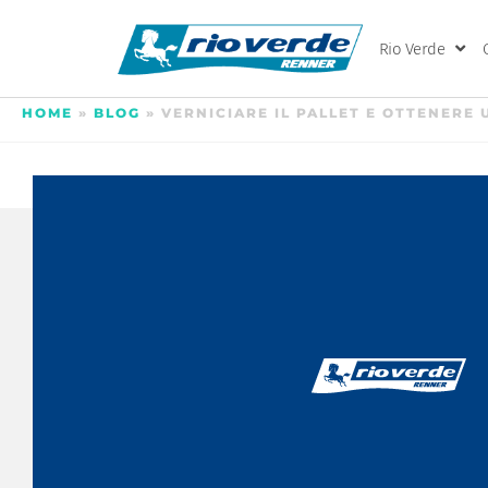
Rio Verde
HOME
»
BLOG
»
VERNICIARE IL PALLET E OTTENERE