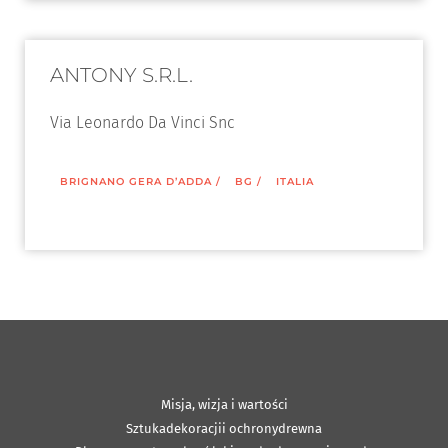
ANTONY S.R.L.
Via Leonardo Da Vinci Snc
BRIGNANO GERA D’ADDA
/
BG
/
ITALIA
Misja, wizja i wartości
Sztukadekoracjii ochronydrewna