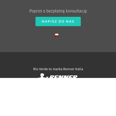
Poproś o bezpłatną konsultację
NAPISZ DO NAS
Rio Verde to marka Renner Italia
via Ronchi Inferiore, 34 – 40061 Minerbio (BO) Italia
Tel +39 051 6618211 – Fax +39 051 6606312
info@renneritalia.com
Kapitał zakładowy – 5.250.000 euro i.v. – Rejestr przedsiębiorstw BO
C.F/P. NIP: IT02433001209 – R.E.A. 439235 – Codice meccanografico