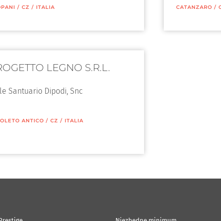
OPANI
/
CZ
/
ITALIA
CATANZARO
/
ROGETTO LEGNO S.R.L.
le Santuario Dipodi, Snc
OLETO ANTICO
/
CZ
/
ITALIA
Prestige
Niezbędne minimum