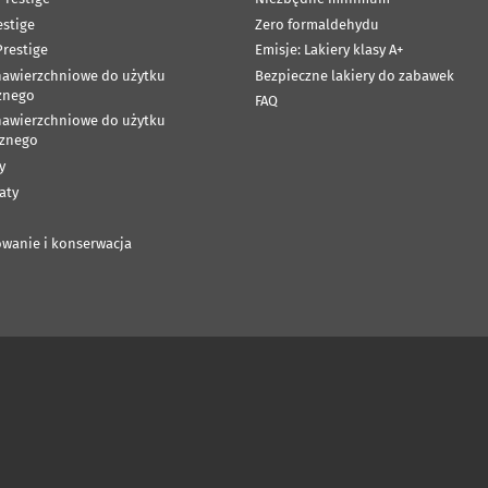
estige
Zero formaldehydu
restige
Emisje: Lakiery klasy A+
nawierzchniowe do użytku
Bezpieczne lakiery do zabawek
znego
FAQ
nawierzchniowe do użytku
znego
y
aty
wanie i konserwacja