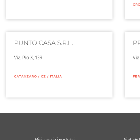
CR
PUNTO CASA S.R.L.
P
Via Pio X, 139
Via
CATANZARO
/
CZ
/
ITALIA
FER
Misja, wizja i wartości
Vintage 