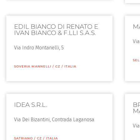
EDIL BIANCO DI RENATO E
M
IVAN BIANCO & F.LLI S.A.S.
Via
Via Indro Montanelli, 5
SEL
SOVERIA MANNELLI
/
CZ
/
ITALIA
IDEA S.R.L.
B
M
Via Dei Bizantini, Contrada Laganosa
Via
SATRIANO
/
CZ
/
ITALIA