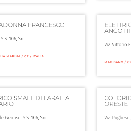
ADONNA FRANCESCO
ELETTRI
ANGOTTI
 S.S. 106, Snc
Via Vittorio 
LIA MARINA
/
CZ
/
ITALIA
MAGISANO
/
C
RICO SMALL DI LARATTA
COLORID
ARIO
ORESTE
le Gramsci S.S. 106, Snc
Via Pugliese,