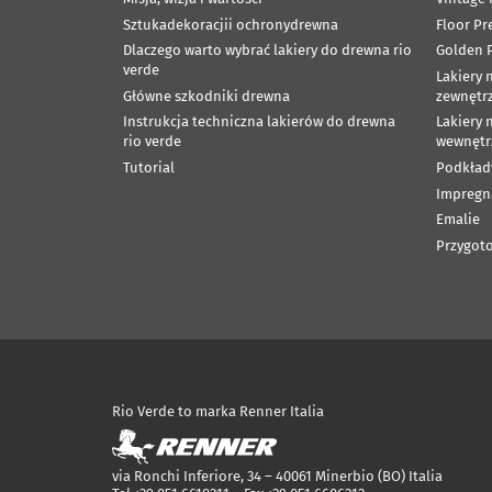
Sztukadekoracjii ochronydrewna
Floor Pr
Dlaczego warto wybrać lakiery do drewna rio
Golden P
verde
Lakiery 
Główne szkodniki drewna
zewnętr
Instrukcja techniczna lakierów do drewna
Lakiery 
rio verde
wewnętr
Tutorial
Podkład
Impregn
Emalie
Przygoto
Rio Verde to marka Renner Italia
via Ronchi Inferiore, 34 – 40061 Minerbio (BO) Italia