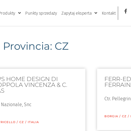
Produkty
Punkty sprzedaży
Zapytaj eksperta
Kontakt
Provincia: CZ
PS HOME DESIGN DI
FERR-EDI
OPPOLA VINCENZA & C.
FERRAIN
AS
Ctr. Pellegrin
 Nazionale, Snc
BORGIA
/
CZ
/
RICELLO
/
CZ
/
ITALIA