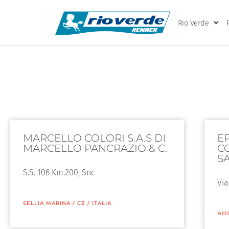
Rio Verde
MARCELLO COLORI S.A.S DI
E
MARCELLO PANCRAZIO & C.
C
S
S.S. 106 Km.200, Snc
Via
SELLIA MARINA
/
CZ
/
ITALIA
BOT