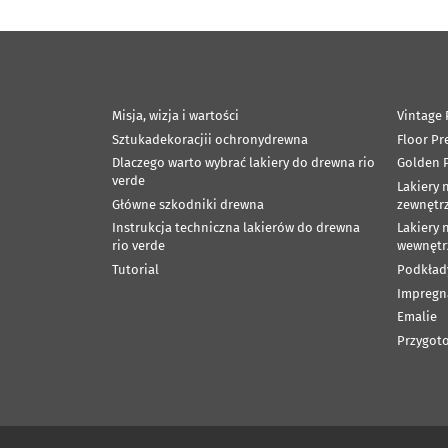
Misja, wizja i wartości
Vintage 
Sztukadekoracjii ochronydrewna
Floor Pr
Dlaczego warto wybrać lakiery do drewna rio
Golden P
verde
Lakiery 
Główne szkodniki drewna
zewnętr
Instrukcja techniczna lakierów do drewna
Lakiery 
rio verde
wewnętr
Tutorial
Podkład
Impregn
Emalie
Przygoto