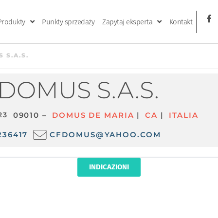
Produkty
Punkty sprzedaży
Zapytaj eksperta
Kontakt
 S.A.S.
DOMUS S.A.S.
 23
09010 –
DOMUS DE MARIA
|
CA
|
ITALIA
236417
CFDOMUS@YAHOO.COM
INDICAZIONI