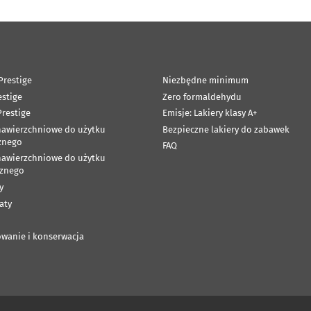
Prestige
Niezbędne minimum
estige
Zero formaldehydu
restige
Emisje: Lakiery klasy A+
nawierzchniowe do użytku
Bezpieczne lakiery do zabawek
znego
FAQ
nawierzchniowe do użytku
znego
y
aty
wanie i konserwacja