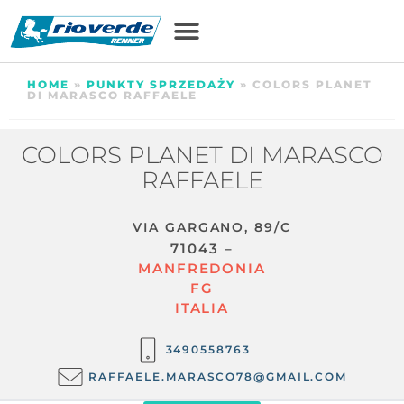
HOME
»
PUNKTY SPRZEDAŻY
»
COLORS PLANET
DI MARASCO RAFFAELE
COLORS PLANET DI MARASCO
RAFFAELE
VIA GARGANO, 89/C
71043 –
MANFREDONIA
FG
ITALIA
3490558763
RAFFAELE.MARASCO78@GMAIL.COM