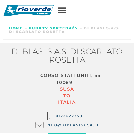
HOME
»
PUNKTY SPRZEDAŻY
»
DI BLASI S.A.S.
DI SCARLATO ROSETTA
DI BLASI S.A.S. DI SCARLATO
ROSETTA
CORSO STATI UNITI, 55
10059 –
SUSA
TO
ITALIA
0122622350
INFO@DIBLASISUSA.IT