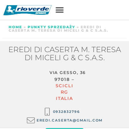
HOME
»
PUNKTY SPRZEDAŻY
»
EREDI DI
CASERTA M. TERESA DI MICELI G & C S.A.S.
EREDI DI CASERTA M. TERESA
DI MICELI G & C S.A.S.
VIA GESSO, 36
97018 –
SCICLI
RG
ITALIA
0932832796
EREDI.CASERTA@GMAIL.COM