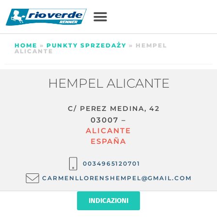
HOME
»
PUNKTY SPRZEDAŻY
»
HEMPEL
ALICANTE
HEMPEL ALICANTE
C/ PEREZ MEDINA, 42
03007 –
ALICANTE
ESPAÑA
0034965120701
CARMENLLORENSHEMPEL@GMAIL.COM
INDICAZIONI