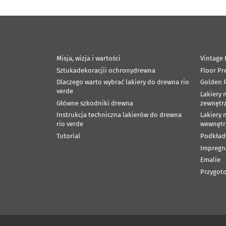
Misja, wizja i wartości
Vintage 
Sztukadekoracjii ochronydrewna
Floor Pr
Dlaczego warto wybrać lakiery do drewna rio
Golden P
verde
Lakiery 
Główne szkodniki drewna
zewnętr
Instrukcja techniczna lakierów do drewna
Lakiery 
rio verde
wewnętr
Tutorial
Podkład
Impregn
Emalie
Przygoto