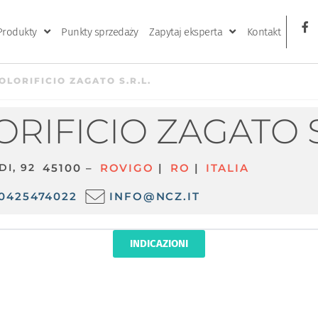
Produkty
Punkty sprzedaży
Zapytaj eksperta
Kontakt
LORIFICIO ZAGATO S.R.L.
IFICIO ZAGATO S.
DI, 92
45100 –
ROVIGO
|
RO
|
ITALIA
0425474022
INFO@NCZ.IT
INDICAZIONI