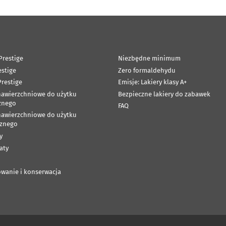
Prestige
Niezbędne minimum
estige
Zero formaldehydu
restige
Emisje: Lakiery klasy A+
nawierzchniowe do użytku
Bezpieczne lakiery do zabawek
znego
FAQ
nawierzchniowe do użytku
znego
y
aty
wanie i konserwacja