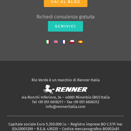
VAI AL BLOG
Richiedi consulenza gratuita
SCRIVICI
Rio Verde è un marchio di Renner Italia
via Ronchi Inferiore, 34 – 40061 Minerbio (BO) Italia
Tel +39 051 6618211 – Fax +39 051 6606312
info@renneritalia.com
Capitale sociale Euro 5.250.000 i.v. – Registro imprese BO C.F/P. Iva:
02433001209 – R.E.A. 439235 – Codice meccanografico BO052481