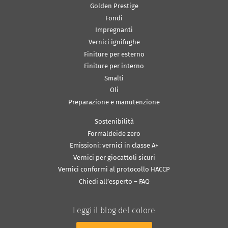
Golden Prestige
Fondi
Impregnanti
Vernici ignifughe
Finiture per esterno
Finiture per interno
Smalti
Oli
Preparazione e manutenzione
Sostenibilità
Formaldeide zero
Emissioni: vernici in classe A+
Vernici per giocattoli sicuri
Vernici conformi al protocollo HACCP
Chiedi all’esperto – FAQ
Leggi il blog del colore