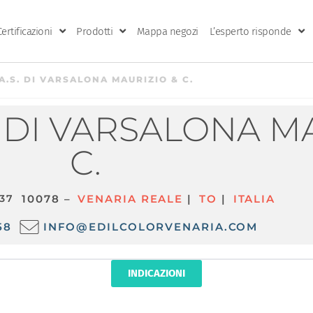
Certificazioni
Prodotti
Mappa negozi
L’esperto risponde
A.S. DI VARSALONA MAURIZIO & C.
. DI VARSALONA M
C.
 37
10078 –
VENARIA REALE
|
TO
|
ITALIA
58
INFO@EDILCOLORVENARIA.COM
INDICAZIONI