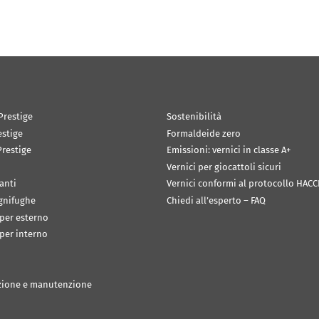
Prestige
Sostenibilità
estige
Formaldeide zero
restige
Emissioni: vernici in classe A+
Vernici per giocattoli sicuri
anti
Vernici conformi al protocollo HACC
ignifughe
Chiedi all’esperto – FAQ
 per esterno
 per interno
zione e manutenzione