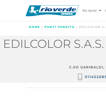
Rio Verde
HOME
»
PUNTI VENDITA
»
EDILCOLOR S.
EDILCOLOR S.A.S
C.SO GARIBALDI,
01145268