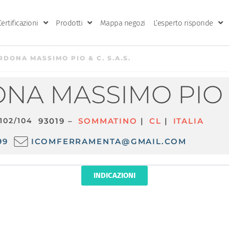
Certificazioni
Prodotti
Mappa negozi
L’esperto risponde
RDONA MASSIMO PIO & C. S.A.S.
NA MASSIMO PIO & 
 102/104
93019 –
SOMMATINO
|
CL
|
ITALIA
99
ICOMFERRAMENTA@GMAIL.COM
INDICAZIONI