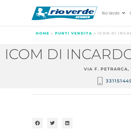
Rio Verde
HOME
»
PUNTI VENDITA
»
ICOM DI INCA
ICOM DI INCARDO
VIA F. PETRARCA,
33115144