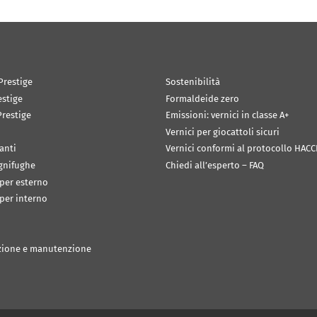
Prestige
Sostenibilità
estige
Formaldeide zero
restige
Emissioni: vernici in classe A+
Vernici per giocattoli sicuri
anti
Vernici conformi al protocollo HACC
ignifughe
Chiedi all’esperto – FAQ
 per esterno
 per interno
zione e manutenzione