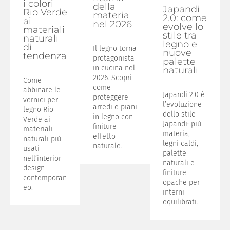
i colori
della
Japandi
Rio Verde
materia
2.0: come
ai
nel 2026
evolve lo
materiali
stile tra
naturali
legno e
di
Il legno torna
nuove
tendenza
protagonista
palette
in cucina nel
naturali
2026. Scopri
Come
come
abbinare le
Japandi 2.0 è
proteggere
vernici per
l’evoluzione
arredi e piani
legno Rio
dello stile
in legno con
Verde ai
Japandi: più
finiture
materiali
materia,
effetto
naturali più
legni caldi,
naturale.
usati
palette
nell’interior
naturali e
design
finiture
contemporan
opache per
eo.
interni
equilibrati.