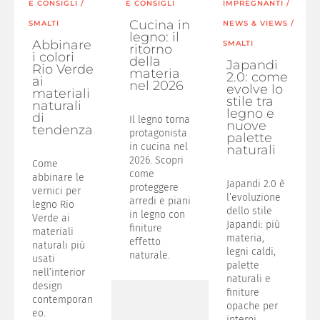
E CONSIGLI
/
E CONSIGLI
IMPREGNANTI
/
Cucina in
SMALTI
NEWS & VIEWS
/
legno: il
Abbinare
SMALTI
ritorno
i colori
della
Japandi
Rio Verde
materia
2.0: come
ai
nel 2026
evolve lo
materiali
stile tra
naturali
legno e
di
Il legno torna
nuove
tendenza
protagonista
palette
in cucina nel
naturali
2026. Scopri
Come
come
abbinare le
Japandi 2.0 è
proteggere
vernici per
l’evoluzione
arredi e piani
legno Rio
dello stile
in legno con
Verde ai
Japandi: più
finiture
materiali
materia,
effetto
naturali più
legni caldi,
naturale.
usati
palette
nell’interior
naturali e
design
finiture
contemporan
opache per
eo.
interni