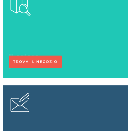
Ci vediamo
in negozio
TROVA IL NEGOZIO
L'esperto
risponde