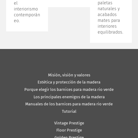
paletas
el
naturales y
interiorismo
acabados
contemporán
mates para
eo.
interiores
equilibrados.
Misión, visión y valores
Estética y protección de la madera
Porque elegir los barnices para madera rio verde
Los principales enemigos de la madera
Manuales de los barnices para madera rio verde
Tutorial
Vintage Prestige
Floor Prestige
Golden Prestige