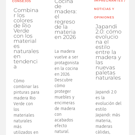
Cocina
IMPREGNANTES
/
CONSEJOS
de
Combina
NOTICIAS Y
madera:
r los
el
OPINIONES
colores
regreso
de Rio
Japandi
de la
Verde
2.0: cómo
materia
con los
evolucio
en 2026
material
na el
es
estilo
naturales
La madera
entre la
en
madera y
vuelve a ser
tendenci
las
protagonista
a
nuevas
en la cocina
paletas
en 2026.
naturales
Descubre
Cómo
cómo
combinar las
proteger
Japandi 2.0
pinturas para
muebles y
es la
madera Rio
encimeras
evolución del
Verde con
de madera
estilo
los
con
Japandi: más
materiales
acabados
materia,
naturales
efecto
maderas
más
natural.
cálidas,
utilizados en