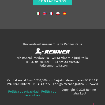
CONTACTANOS
Rio Verde est une marque de Renner italia
via Ronchi Inferiore, 34 – 40061 Minerbio (BO) Italia
Tel +39 051 6618211 – Fax +39 051 6606312
info@renneritalia.com
Capital social Euro 5,250,000 i.v. – Registro de empresas BO C.F / P.
IVA: 02433001209 – R.E.A. 439235 – Código mecanográfico BO052481
Copyright © 2026 Renner
Política de privacidad
|
Política de
Italia S.p.A
las cookies