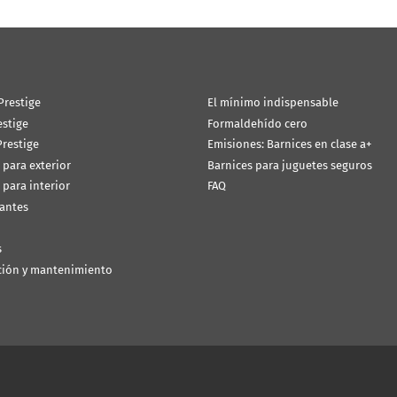
Prestige
El mínimo indispensable
estige
Formaldehído cero
restige
Emisiones: Barnices en clase a+
 para exterior
Barnices para juguetes seguros
 para interior
FAQ
antes
s
ción y mantenimiento