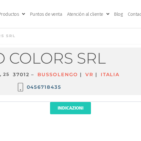
Productos
Puntos de venta
Atención al cliente
Blog
Contac
S SRL
 COLORS SRL
, 25
37012 –
BUSSOLENGO
|
VR
|
ITALIA
0456718435
INDICAZIONI