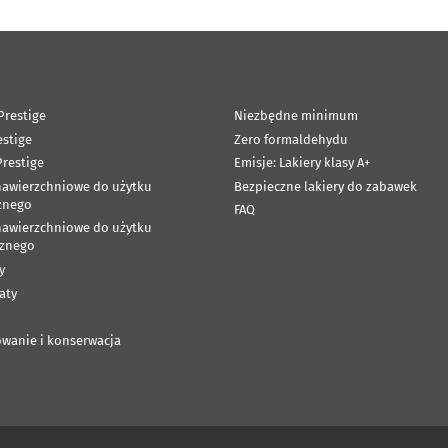
Prestige
Niezbędne minimum
estige
Zero formaldehydu
restige
Emisje: Lakiery klasy A+
nawierzchniowe do użytku
Bezpieczne lakiery do zabawek
znego
FAQ
nawierzchniowe do użytku
znego
y
aty
wanie i konserwacja