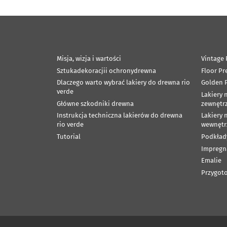
Misja, wizja i wartości
Vintage 
Sztukadekoracjii ochronydrewna
Floor Pr
Dlaczego warto wybrać lakiery do drewna rio
Golden P
verde
Lakiery 
Główne szkodniki drewna
zewnętr
Instrukcja techniczna lakierów do drewna
Lakiery 
rio verde
wewnętr
Tutorial
Podkład
Impregn
Emalie
Przygoto