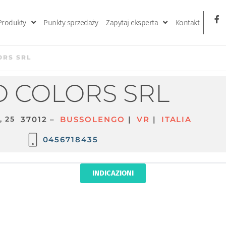
Produkty
Punkty sprzedaży
Zapytaj eksperta
Kontakt
ORS SRL
 COLORS SRL
, 25
37012 –
BUSSOLENGO
|
VR
|
ITALIA
0456718435
INDICAZIONI