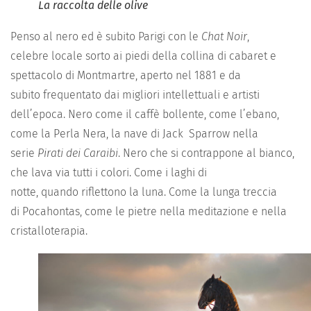
La raccolta delle olive
Penso al nero ed è subito Parigi con le
Chat Noir
,
celebre
locale
sorto ai piedi della collina
di cabaret e
spettacolo di Montmartre
, a
perto nel 1881 e
da
subito
frequentato dai migliori intellettuali e artisti
dell’epoc
a
. Nero come il caffè bollente, come l’ebano,
come la
P
erla
N
era,
la nave di
Jack
Sparrow
nella
serie
Pirati dei
C
araibi
.
Nero che si contrappone al bianco,
che lava via tutti i colori. Come i laghi di
nott
e,
quando
rif
ettono
la luna. Come la
lunga
treccia
di
Pocahontas, com
e le pietre
nella meditazione e nella
cristalloterapia.