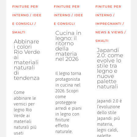
FINITURE PER
FINITURE PER
FINITURE PER
INTERNO
/
IDEE
INTERNO
/
IDEE
INTERNO
/
E CONSIGLI
/
E CONSIGLI
IMPREGNANTI
/
Cucina in
SMALTI
NEWS & VIEWS
/
legno: il
Abbinare
SMALTI
ritorno
i colori
della
Japandi
Rio Verde
materia
2.0: come
ai
nel 2026
evolve lo
materiali
stile tra
naturali
legno e
di
Il legno torna
nuove
tendenza
protagonista
palette
in cucina nel
naturali
2026. Scopri
Come
come
abbinare le
Japandi 2.0 è
proteggere
vernici per
l’evoluzione
arredi e piani
legno Rio
dello stile
in legno con
Verde ai
Japandi: più
finiture
materiali
materia,
effetto
naturali più
legni caldi,
naturale.
usati
palette