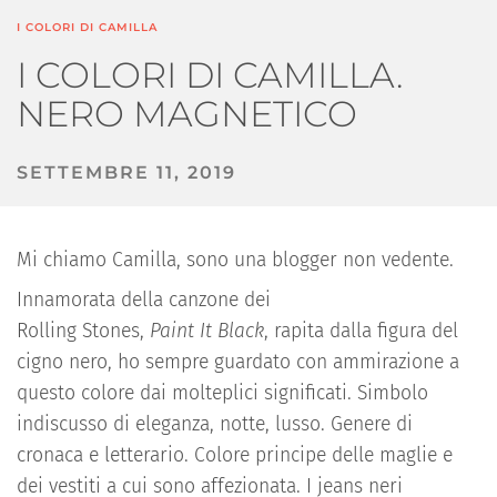
I COLORI DI CAMILLA
I COLORI DI CAMILLA.
NERO MAGNETICO
SETTEMBRE 11, 2019
Mi chiamo Camilla, sono una blogger non vedente.
Innamorata della canzone dei
Rol
l
ing
Stones,
Pain
t
It
Black
, rapita dalla figura del
cigno nero, ho sempre
gu
a
rdato con ammirazione a
questo
colore dai molteplici significati. Simbolo
indiscusso d
i
eleganza, notte
, lusso
. Genere di
cronaca e letterario. Colore principe delle maglie e
dei vestiti a cui sono affezionata. I jeans neri