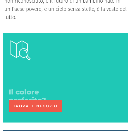
non riconosciuto, è il futuro di un bambino nato in
un
P
aese povero, è un cielo senza stelle, è la veste del
lutto.
Ci vediamo
in negozio
TROVA IL NEGOZIO