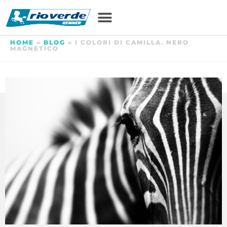
HOME
»
BLOG
»
I COLORI DI CAMILLA. NERO
MAGNETICO