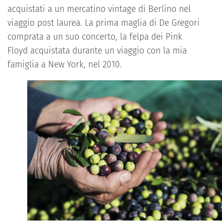
acquistati a un mercatino vintage di Berlino nel
viaggio
post
laure
a
. La prima maglia di De Gregori
comprata a un suo concerto
,
la felpa dei
Pin
k
Floyd
acquistata durante un viaggio
con la mia
famiglia
a
New
York
,
nel 2010.