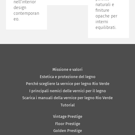
nell’interior
naturali e
design
finiture
contemporan
opache per
eo.
interni
equilibrati.
Missione e valori
Estetica e protezione del legno
Perché scegliere la vernice per legno Rio Verde
I principali nemici delle vernici per il legno
Scarica i manuali della vernice per legno Rio Verde
Tutorial
Vintage Prestige
Floor Prestige
Golden Prestige