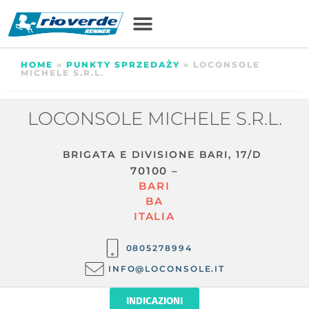
HOME
»
PUNKTY SPRZEDAŻY
»
LOCONSOLE
MICHELE S.R.L.
LOCONSOLE MICHELE S.R.L.
BRIGATA E DIVISIONE BARI, 17/D
70100 –
BARI
BA
ITALIA
0805278994
INFO@LOCONSOLE.IT
INDICAZIONI