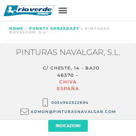
HOME
»
PUNKTY SPRZEDAŻY
»
PINTURAS
NAVALGAR, S.L.
PINTURAS NAVALGAR, S.L.
C/ CHESTE, 14 - BAJO
46370 –
CHIVA
ESPAÑA
0034962522694
ADMON@PINTURASNAVALGAR.COM
INDICAZIONI