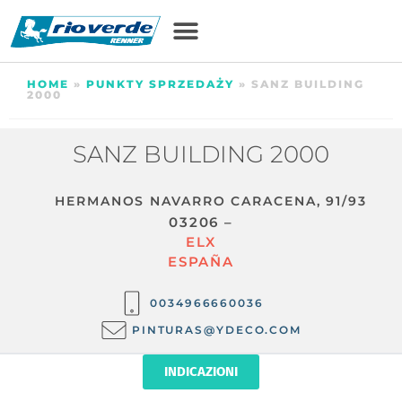
HOME
»
PUNKTY SPRZEDAŻY
»
SANZ BUILDING
2000
SANZ BUILDING 2000
HERMANOS NAVARRO CARACENA, 91/93
03206 –
ELX
ESPAÑA
0034966660036
PINTURAS@YDECO.COM
INDICAZIONI