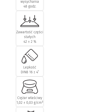
wysychania
48 godz.
Zawartość części
stałych
42 ± 2 %
Lepkość
DIN8 16 ± 4”
Ciężar właściwy
1,02 ± 0,03 g/cm³