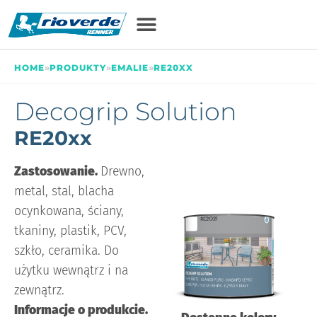
HOME
»
PRODUKTY
»
EMALIE
»
RE20XX
Decogrip Solution
RE20xx
Zastosowanie.
Drewno,
metal, stal, blacha
ocynkowana, ściany,
tkaniny, plastik, PCV,
szkło, ceramika. Do
użytku wewnątrz i na
zewnątrz.
Informacje o produkcie.